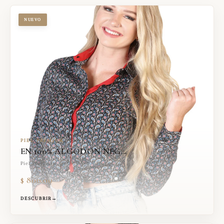
NUEVO
PIEL PREMIUM
EN 100% ALGODÓN NEG...
Piel Premium
$ 800.00
DESCUBRIR
→