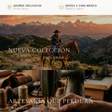
DISEÑOS EXCLUSIVOS
ENVÍOS A TODO MÉXICO
Piezas únicas
Rápido y seguro
NUEVA COLECCIÓN
EXPLORAR →
ARTESANÍA QUE PERDURA
Cada detalle cuenta