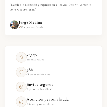
"Excelente atención y rapidez en el envío. Definitivamente
volveré a comprar."
Jorge Medina
✔
Compra verificada
+1,250
Reseñas reales
98%
Clientes satisfechos
Envíos seguros
Y garantía de calidad
Atención personalizada
Estamos para ayudarte