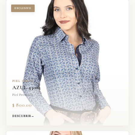
EXCLUSIVO
PIEL CRAZY
AZUL 43014
Piel Premium
$ 800.00
DESCUBRIR
→