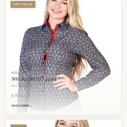
BEST SELLER
RODEO
NEGRO/ROJO 43015
Piel Premium
$ 800.00
DESCUBRIR
→