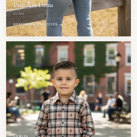
Pantalón Dama
DAMA
DESCUBRIR COLECCIÓN
→
CAMISA