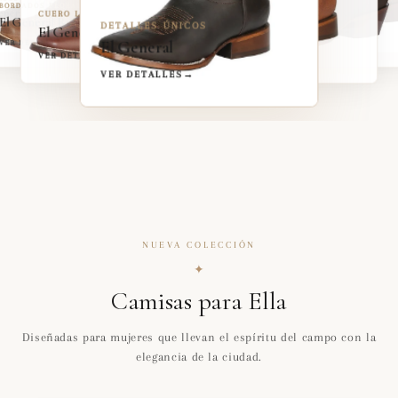
→
BORDADOS FLORALES
PIEL PREMIUM
eneral Rodeo
El General Rodeo
CUERO LIBRE
PIEL PREMIUM
El General Rodeo Co...
El General Rodeo
DETALLES ÚNICOS
El General Rodeo
El General
DETALLES
→
VER DETALLES
→
El General
VER DETALLES
→
VER DETALLES
→
VER DETALLES
→
VER DETALLES
→
VER DETALLES
→
NUEVA COLECCIÓN
✦
Camisas para Ella
Diseñadas para mujeres que llevan el espíritu del campo con la
elegancia de la ciudad.