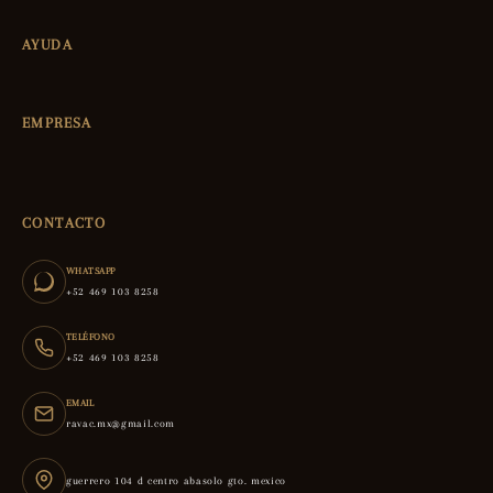
AYUDA
EMPRESA
CONTACTO
WHATSAPP
+52 469 103 8258
TELÉFONO
+52 469 103 8258
EMAIL
ravac.mx@gmail.com
guerrero 104 d centro abasolo gto. mexico