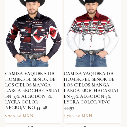
CAMISA VAQUERA DE
CAMISA VAQUERA DE
HOMBRE EL SEÑOR DE
HOMBRE EL SEÑOR DE
LOS CIELOS MANGA
LOS CIELOS MANGA
LARGA BROCHE CASUAL
LARGA BROCHE CASUAL
EN 97% ALGODÓN 3%
EN 97% ALGODÓN 3%
LYCRA COLOR
LYCRA COLOR VINO
NEGRO/VINO 44498
44497
Precio
Precio
$ 700.00 MXN
$ 700.00 MXN
habitual
habitual