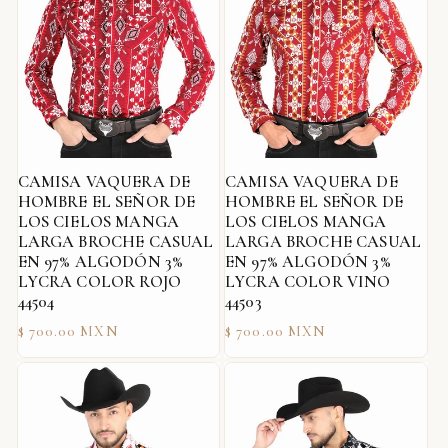
CAMISA VAQUERA DE
CAMISA VAQUERA DE
HOMBRE EL SEÑOR DE
HOMBRE EL SEÑOR DE
LOS CIELOS MANGA
LOS CIELOS MANGA
LARGA BROCHE CASUAL
LARGA BROCHE CASUAL
EN 97% ALGODÓN 3%
EN 97% ALGODÓN 3%
LYCRA COLOR ROJO
LYCRA COLOR VINO
44504
44503
Precio
Precio
$ 700.00 MXN
$ 700.00 MXN
habitual
habitual