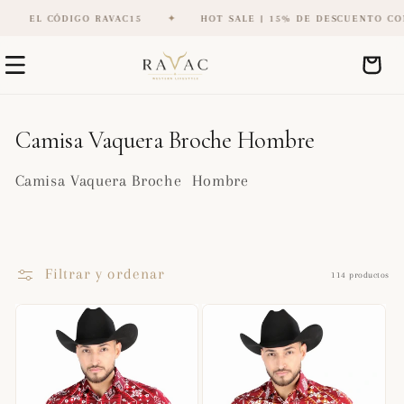
 CÓDIGO RAVAC15
✦
HOT SALE | 15% DE DESCUENTO CON EL CÓ
Ir
directamente
Carrito
al contenido
C
Camisa Vaquera Broche Hombre
o
Camisa Vaquera Broche Hombre
l
e
c
c
Filtrar y ordenar
114 productos
i
ó
n
: