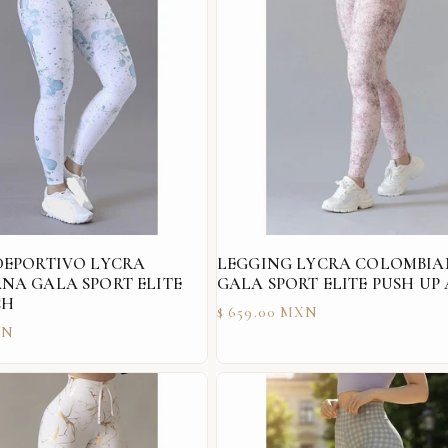
DEPORTIVO LYCRA
LEGGING LYCRA COLOMBI
NA GALA SPORT ELITE
GALA SPORT ELITE PUSH UP
CH
Precio
$ 659.00 MXN
XN
habitual