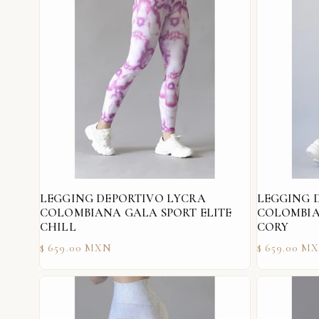
i
ó
n
:
LEGGING DEPORTIVO LYCRA
LEGGING 
COLOMBIANA GALA SPORT ELITE
COLOMBIA
CHILL
CORY
Precio
Precio
$ 659.00 MXN
$ 659.00 M
habitual
habitual