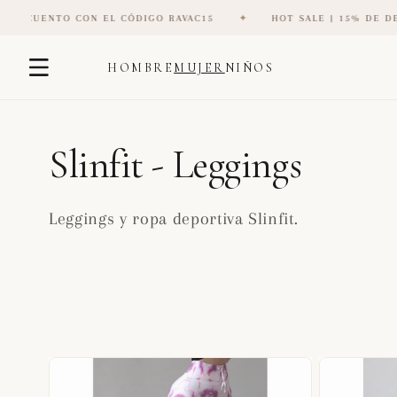
 EL CÓDIGO RAVAC15
✦
HOT SALE | 15% DE DESCUENTO CON EL
Ir
directamente
HOMBRE
MUJER
NIÑOS
al contenido
C
Slinfit - Leggings
o
Leggings y ropa deportiva Slinfit.
l
e
c
c