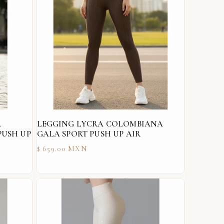
A
LEGGING LYCRA COLOMBIANA
PUSH UP
GALA SPORT PUSH UP AIR
Precio
$ 659.00 MXN
habitual