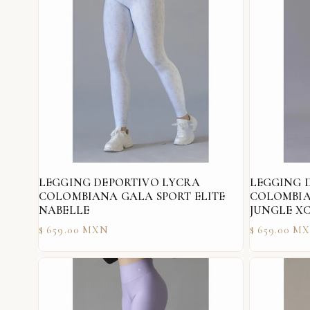
LEGGING DEPORTIVO LYCRA
LEGGING 
COLOMBIANA GALA SPORT ELITE
COLOMBIA
NABELLE
JUNGLE X
Precio
Precio
$ 659.00 MXN
$ 659.00 M
habitual
habitual