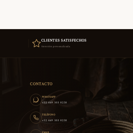
CLIENTES SATISFECHOS
Atención personalizada
CONTACTO
WHATSAPP
+52 469 103 8258
TELÉFONO
+52 469 103 8258
EMAIL