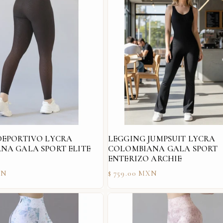
DEPORTIVO LYCRA
LEGGING JUMPSUIT LYCRA
NA GALA SPORT ELITE
COLOMBIANA GALA SPORT
ENTERIZO ARCHIE
Precio
XN
$ 759.00 MXN
habitual