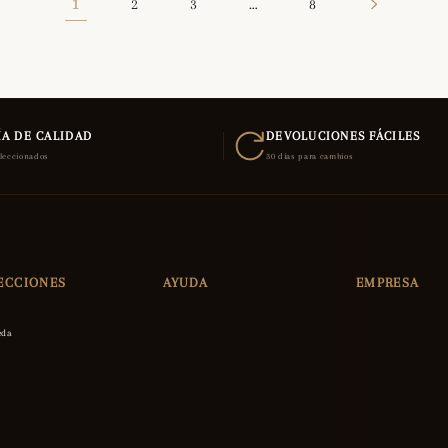
1
2
3
…
8
A DE CALIDAD
DEVOLUCIONES FÁCILES
eleccionados
30 días para cambios
ECCIONES
AYUDA
EMPRESA
eda