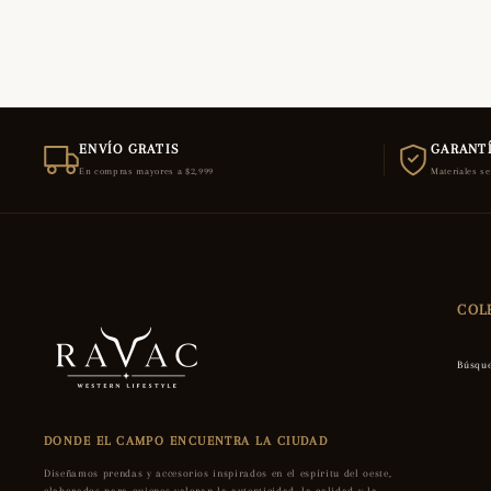
ENVÍO GRATIS
GARANTÍ
En compras mayores a $2,999
Materiales s
COL
Búsqu
DONDE EL CAMPO ENCUENTRA LA CIUDAD
Diseñamos prendas y accesorios inspirados en el espíritu del oeste,
elaborados para quienes valoran la autenticidad, la calidad y la