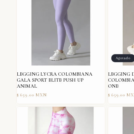
Agotado
LEGGING LYCRA COLOMBIANA
LEGGING 
GALA SPORT ELITE PUSH UP
COLOMBIA
ANIMAL
ONE
Precio
Precio
$ 659.00 MXN
$ 659.00 M
habitual
habitual