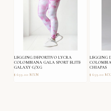
LEGGING DEPORTIVO LYCRA
LEGGING 
COLOMBIANA GALA SPORT ELITE
COLOMBIA
GALAXY G/XG
CHIAPAS
Precio
Precio
$ 659.00 MXN
$ 659.00 M
habitual
habitual