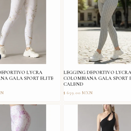
DEPORTIVO LYCRA
LEGGING DEPORTIVO LYCR
NA GALA SPORT ELITE
COLOMBIANA GALA SPORT 
CALEND
Precio
XN
$ 659.00 MXN
habitual