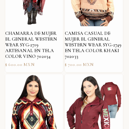
CHAMARRA DE MUJER
CAMISA CASUAL DE
EL GENERAL WESTERN
MUJER EL GENERAL
WEAR SYG-2719
WESTERN WEAR SYG-2749
ARTESANAL EN TELA
EN TELA COLOR KHAKI
COLOR VINO 702034
702033
Precio
Precio
$ 600.00 MXN
$ 700.00 MXN
habitual
habitual