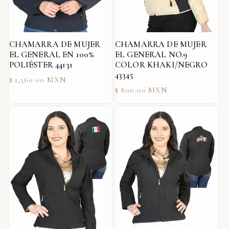
CHAMARRA DE MUJER
CHAMARRA DE MUJER
EL GENERAL EN 100%
EL GENERAL NO.9
POLIÉSTER 44131
COLOR KHAKI/NEGRO
43345
Precio
$ 1,560.00 MXN
Precio
$ 800.00 MXN
habitual
habitual