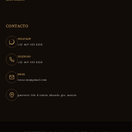
CONTACTO
WHATSAPP
+52 469 103 8258
TELÉFONO
+52 469 103 8258
EMAIL
ravac.mx@gmail.com
guerrero 104 d centro abasolo gto. mexico