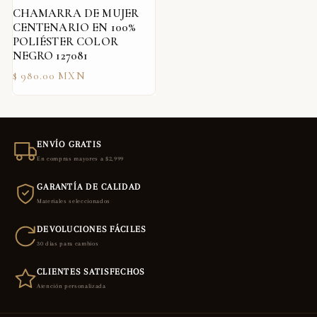
CHAMARRA DE MUJER
CENTENARIO EN 100%
POLIÉSTER COLOR
NEGRO 127081
Precio
$ 980.00 MXN
habitual
ENVÍO GRATIS
En compras mayores a $2,999
GARANTÍA DE CALIDAD
Materiales seleccionados
DEVOLUCIONES FÁCILES
30 días para cambios
CLIENTES SATISFECHOS
Atención personalizada