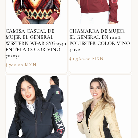
CAMISA CASUAL DE
CHAMARRA DE MUJER
MUJER EL GENERAL
EL GENERAL EN 100%
WESTERN WEAR SYG-2749
POLIÉSTER COLOR VINO
EN TELA COLOR VINO
44132
702032
Precio
$ 1,560.00 MXN
Precio
$ 700.00 MXN
habitual
habitual