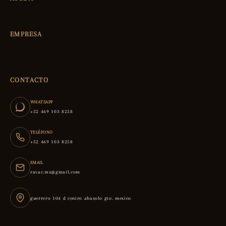
EMPRESA
CONTACTO
WHATSAPP
+52 469 103 8258
TELÉFONO
+52 469 103 8258
EMAIL
ravac.mx@gmail.com
guerrero 104 d centro abasolo gto. mexico