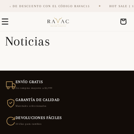
| 15% DE DESCUENTO CON EL CÓDIGO RAVAC15
✦
HOT SALE | 1
Ir
directamente
Carrito
al contenido
Noticias
ENVÍO GRATIS
En compras mayores a $2,999
GARANTÍA DE CALIDAD
Materiales seleccionados
DEVOLUCIONES FÁCILES
30 días para cambios