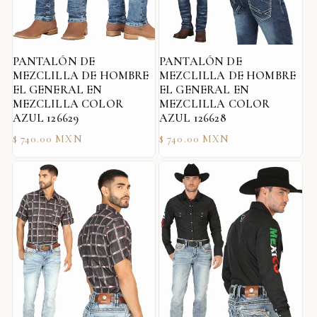
PANTALÓN DE
PANTALÓN DE
MEZCLILLA DE HOMBRE
MEZCLILLA DE HOMBRE
EL GENERAL EN
EL GENERAL EN
MEZCLILLA COLOR
MEZCLILLA COLOR
AZUL 126629
AZUL 126628
Precio
Precio
$ 740.00 MXN
$ 740.00 MXN
habitual
habitual