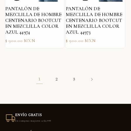
PANTALÓN DE
PANTALÓN DE
MEZCLILLA DE HOMBRE
MEZCLILLA DE HOMBRE
CENTENARIO BOOTCUT
CENTENARIO BOOTCUT
EN MEZCLILLA COLOR
EN MEZCLILLA COLOR
AZUL 44974
AZUL 44973
Precio
Precio
$ 900.00 MXN
$ 900.00 MXN
habitual
habitual
1
2
3
ENVÍO GRATIS
En compras mayores a $2,999