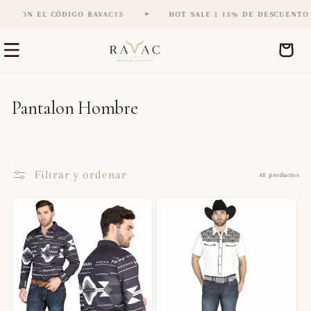
 EL CÓDIGO RAVAC15
✦
HOT SALE | 15% DE DESCUENTO CON EL
Ir
directamente
Carrito
al contenido
C
Pantalon Hombre
o
l
e
Filtrar y ordenar
48 productos
c
c
i
ó
n
: