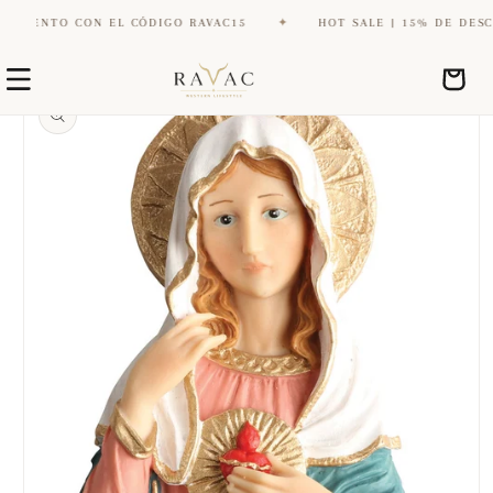
UENTO CON EL CÓDIGO RAVAC15
✦
HOT SALE | 15% DE DESCUEN
Ir
Ir
directamente
Carrito
directamente
al contenido
a la
información
del producto