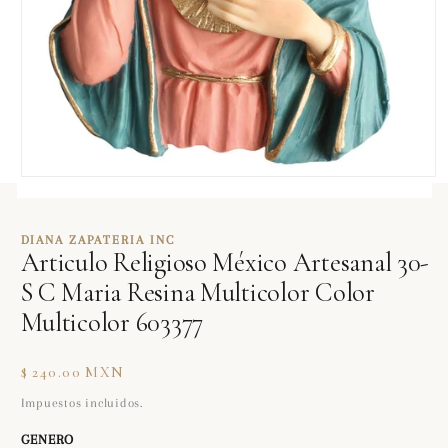
Abrir
elemento
multimedia
1
DIANA ZAPATERIA INC
en
Articulo Religioso México Artesanal 30-
una
ventana
S C Maria Resina Multicolor Color
modal
Multicolor 603377
Precio
$ 240.00 MXN
habitual
Impuestos incluidos.
GENERO