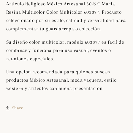
Maria
Maria
Articulo Religioso México Artesanal 30-S C Maria
Resina
Resina
Resina Multicolor Color Multicolor 603377. Producto
Multicolor
Multicolor
seleccionado por su estilo, calidad y versatilidad para
Color
Color
Multicolor
Multicolor
complementar tu guardarropa o colección.
603377
603377
Su diseño color multicolor, modelo 603377 es fácil de
combinar y funciona para uso casual, eventos o
reuniones especiales.
Una opción recomendada para quienes buscan
productos México Artesanal, moda vaquera, estilo
western y artículos con buena presentación.
Share