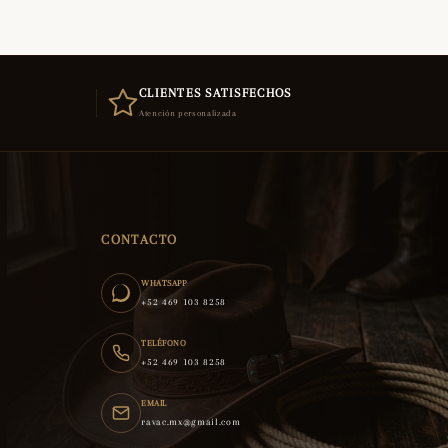
CLIENTES SATISFECHOS
Atención personalizada
CONTACTO
WHATSAPP
+52 469 103 8258
TELÉFONO
+52 469 103 8258
EMAIL
ravac.mx@gmail.com