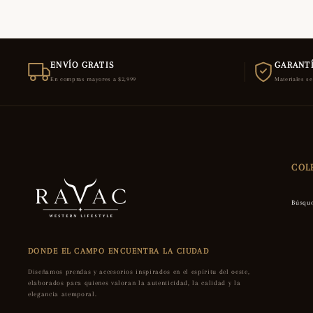
ENVÍO GRATIS
GARANTÍ
En compras mayores a $2,999
Materiales s
COL
Búsqu
DONDE EL CAMPO ENCUENTRA LA CIUDAD
Diseñamos prendas y accesorios inspirados en el espíritu del oeste,
elaborados para quienes valoran la autenticidad, la calidad y la
elegancia atemporal.