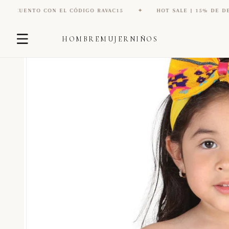
O CON EL CÓDIGO RAVAC15
✦
HOT SALE | 15% DE DESCUENTO 
Ir
Ir
directamente
HOMBRE
MUJER
NIÑOS
directamente
al contenido
a la
información
del producto