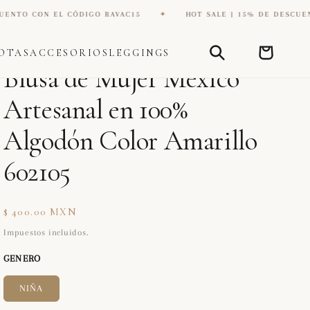
 EL CÓDIGO RAVAC15
✦
HOT SALE | 15% DE DESCUENTO CON E
Carrito
OTAS
ACCESORIOS
LEGGINGS
DIANA ZAPATERIA INC
Blusa de Mujer México
Artesanal en 100%
Algodón Color Amarillo
602105
Precio
$ 400.00 MXN
habitual
Impuestos incluidos.
GENERO
NIÑA