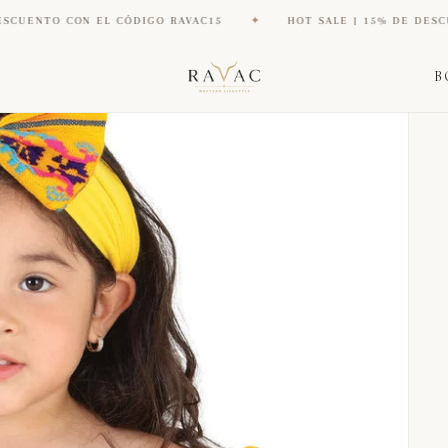
CON EL CÓDIGO RAVAC15
✦
HOT SALE | 15% DE DESCUENTO CON
B