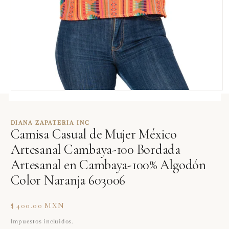
Abrir
elemento
multimedia
1
DIANA ZAPATERIA INC
en
Camisa Casual de Mujer México
una
ventana
Artesanal Cambaya-100 Bordada
modal
Artesanal en Cambaya-100% Algodón
Color Naranja 603006
Precio
$ 400.00 MXN
habitual
Impuestos incluidos.