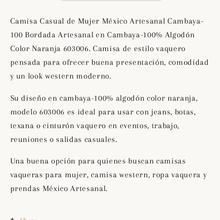
Cambaya-
Cambaya-
100
100
Camisa Casual de Mujer México Artesanal Cambaya-
Bordada
Bordada
100 Bordada Artesanal en Cambaya-100% Algodón
Artesanal
Artesanal
Color Naranja 603006. Camisa de estilo vaquero
en
en
Cambaya-
Cambaya-
pensada para ofrecer buena presentación, comodidad
100%
100%
y un look western moderno.
Algodón
Algodón
Color
Color
Su diseño en cambaya-100% algodón color naranja,
Naranja
Naranja
modelo 603006 es ideal para usar con jeans, botas,
603006
603006
texana o cinturón vaquero en eventos, trabajo,
reuniones o salidas casuales.
Una buena opción para quienes buscan camisas
vaqueras para mujer, camisa western, ropa vaquera y
prendas México Artesanal.