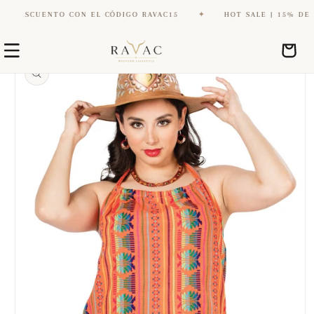
DESCUENTO CON EL CÓDIGO RAVAC15
✦
HOT SALE | 15% DE DES
Ir
Ir
directamente
Carrito
directamente
al contenido
a la
información
del producto