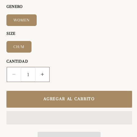
GENERO
WOMEN
SIZE
CH/M
CANTIDAD
Reducir
Aumentar
cantidad
cantidad
para
para
Camisa
Camisa
AGREGAR AL CARRITO
Casual
Casual
de
de
Mujer
Mujer
México
México
Artesanal
Artesanal