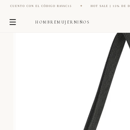
TO CON EL CÓDIGO RAVAC15
✦
HOT SALE | 15% DE DESCUENTO 
Ir
Ir
directamente
HOMBRE
MUJER
NIÑOS
directamente
al contenido
a la
información
del producto