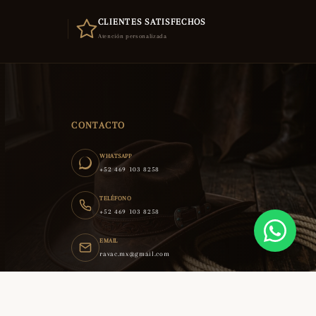
CLIENTES SATISFECHOS
Atención personalizada
CONTACTO
WHATSAPP
+52 469 103 8258
TELÉFONO
+52 469 103 8258
EMAIL
ravac.mx@gmail.com
guerrero 104 d centro abasolo gto. mexico