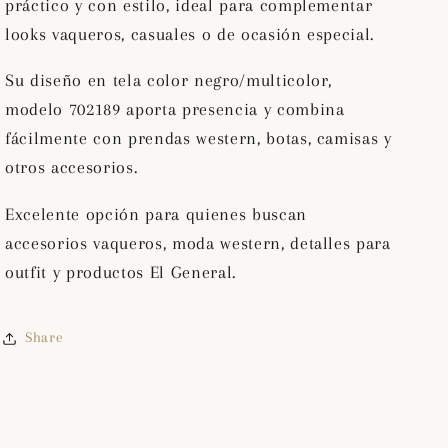
práctico y con estilo, ideal para complementar
Color
Color
Negro/Multicolor
Negro/Multicolor
looks vaqueros, casuales o de ocasión especial.
702189
702189
Su diseño en tela color negro/multicolor,
modelo 702189 aporta presencia y combina
fácilmente con prendas western, botas, camisas y
otros accesorios.
Excelente opción para quienes buscan
accesorios vaqueros, moda western, detalles para
outfit y productos El General.
Share