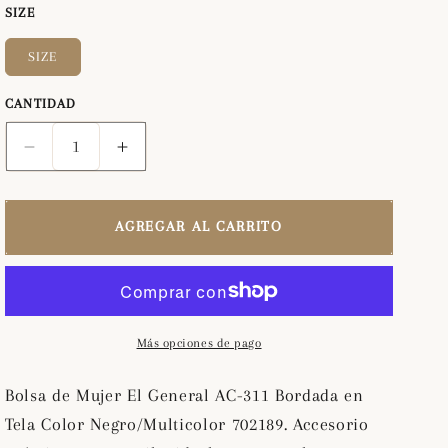
SIZE
SIZE
CANTIDAD
Reducir
Aumentar
cantidad
cantidad
para
para
Bolsa
Bolsa
AGREGAR AL CARRITO
de
de
Mujer
Mujer
El
El
General
General
AC-
AC-
Más opciones de pago
311
311
Bordada
Bordada
Bolsa de Mujer El General AC-311 Bordada en
en
en
Tela Color Negro/Multicolor 702189. Accesorio
Tela
Tela