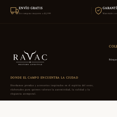
ENVÍO GRATIS
GARANTÍ
En compras mayores a $2,999
Materiales s
COL
Búsqu
DONDE EL CAMPO ENCUENTRA LA CIUDAD
Diseñamos prendas y accesorios inspirados en el espíritu del oeste,
elaborados para quienes valoran la autenticidad, la calidad y la
elegancia atemporal.