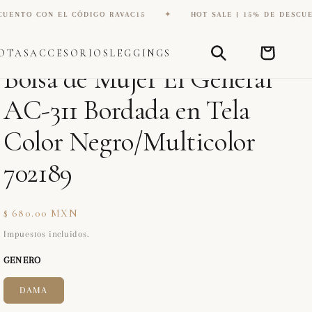
 EL CÓDIGO RAVAC15
✦
HOT SALE | 15% DE DESCUENTO CON E
Carrito
OTAS
ACCESORIOS
LEGGINGS
DIANA ZAPATERIA INC
Bolsa de Mujer El General
AC-311 Bordada en Tela
Color Negro/Multicolor
702189
Precio
$ 680.00 MXN
habitual
Impuestos incluidos.
GENERO
DAMA