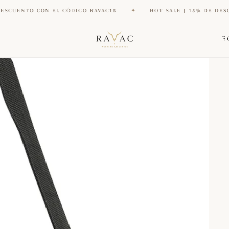
CON EL CÓDIGO RAVAC15
✦
HOT SALE | 15% DE DESCUENTO CON
B