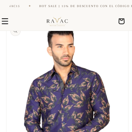
AVAC15
✦
HOT SALE | 15% DE DESCUENTO CON EL CÓDIGO RAVA
Ir
Ir
directamente
Carrito
directamente
al contenido
a la
información
del producto