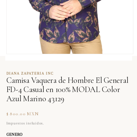
Abrir
elemento
multimedia
1
DIANA ZAPATERIA INC
en
Camisa Vaquera de Hombre El General
una
ventana
FD-4 Casual en 100% MODAL Color
modal
Azul Marino 43129
Precio
$ 800.00 MXN
habitual
Impuestos incluidos.
GENERO