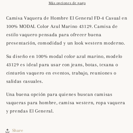
General
General
Más opciones de pago
FD-
FD-
4
4
Camisa Vaquera de Hombre El General FD-4 Casual en
Casual
Casual
100% MODAL Color Azul Marino 43129. Camisa de
en
en
estilo vaquero pensada para ofrecer buena
100%
100%
MODAL
MODAL
presentación, comodidad y un look western moderno.
Color
Color
Azul
Azul
Su diseño en 100% modal color azul marino, modelo
Marino
Marino
43129 es ideal para usar con jeans, botas, texana o
43129
43129
cinturón vaquero en eventos, trabajo, reuniones o
salidas casuales.
Una buena opción para quienes buscan camisas
vaqueras para hombre, camisa western, ropa vaquera
y prendas El General.
Share