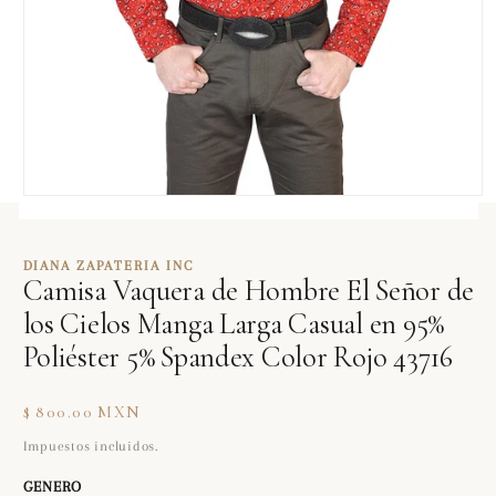
Abrir
elemento
multimedia
1
DIANA ZAPATERIA INC
en
Camisa Vaquera de Hombre El Señor de
una
ventana
los Cielos Manga Larga Casual en 95%
modal
Poliéster 5% Spandex Color Rojo 43716
Precio
$ 800.00 MXN
habitual
Impuestos incluidos.
GENERO