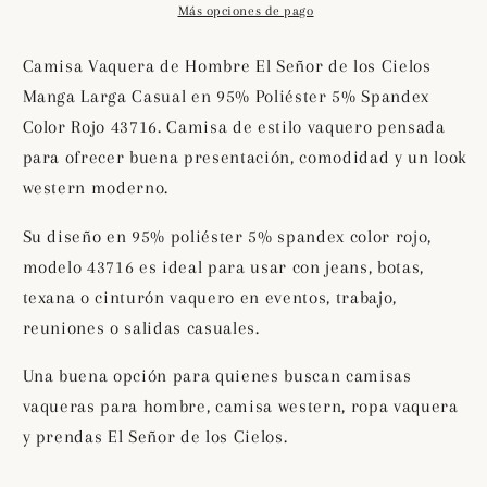
Señor
Señor
Más opciones de pago
de
de
los
los
Camisa Vaquera de Hombre El Señor de los Cielos
Cielos
Cielos
Manga Larga Casual en 95% Poliéster 5% Spandex
Manga
Manga
Color Rojo 43716. Camisa de estilo vaquero pensada
Larga
Larga
Casual
Casual
para ofrecer buena presentación, comodidad y un look
en
en
western moderno.
95%
95%
Poliéster
Poliéster
Su diseño en 95% poliéster 5% spandex color rojo,
5%
5%
modelo 43716 es ideal para usar con jeans, botas,
Spandex
Spandex
texana o cinturón vaquero en eventos, trabajo,
Color
Color
reuniones o salidas casuales.
Rojo
Rojo
43716
43716
Una buena opción para quienes buscan camisas
vaqueras para hombre, camisa western, ropa vaquera
y prendas El Señor de los Cielos.