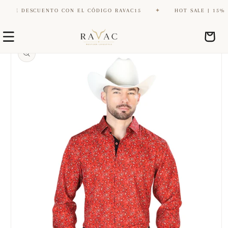
DE DESCUENTO CON EL CÓDIGO RAVAC15
✦
HOT SALE | 15% DE 
Ir
Ir
directamente
Carrito
directamente
al contenido
a la
información
del producto