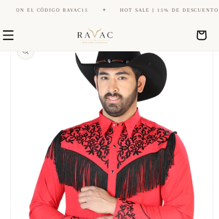
CON EL CÓDIGO RAVAC15
✦
HOT SALE | 15% DE DESCUENTO CON
Ir
Ir
directamente
Carrito
directamente
al contenido
a la
información
del producto