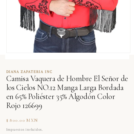
Abrir
elemento
multimedia
1
DIANA ZAPATERIA INC
en
Camisa Vaquera de Hombre El Señor de
una
ventana
los Cielos NO.12 Manga Larga Bordada
modal
en 65% Poliéster 35% Algodón Color
Rojo 126699
Precio
$ 800.00 MXN
habitual
Impuestos incluidos.