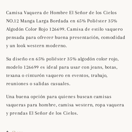
de
de
los
los
Camisa Vaquera de Hombre El Señor de los Cielos
Cielos
Cielos
NO.12 Manga Larga Bordada en 65% Poliéster 35%
NO.12
NO.12
Algodón Color Rojo 126699. Camisa de estilo vaquero
Manga
Manga
Larga
Larga
pensada para ofrecer buena presentación, comodidad
Bordada
Bordada
y un look western moderno.
en
en
65%
65%
Su diseño en 65% poliéster 35% algodón color rojo,
Poliéster
Poliéster
modelo 126699 es ideal para usar con jeans, botas,
35%
35%
texana o cinturón vaquero en eventos, trabajo,
Algodón
Algodón
reuniones o salidas casuales.
Color
Color
Rojo
Rojo
Una buena opción para quienes buscan camisas
126699
126699
vaqueras para hombre, camisa western, ropa vaquera
y prendas El Señor de los Cielos.