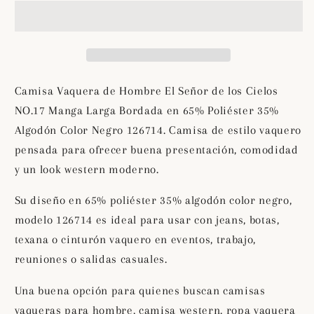
de
de
Hombre
Hombre
El
El
Señor
Señor
de
de
los
los
Camisa Vaquera de Hombre El Señor de los Cielos
Cielos
Cielos
NO.17 Manga Larga Bordada en 65% Poliéster 35%
NO.17
NO.17
Algodón Color Negro 126714. Camisa de estilo vaquero
Manga
Manga
Larga
Larga
pensada para ofrecer buena presentación, comodidad
Bordada
Bordada
y un look western moderno.
en
en
65%
65%
Su diseño en 65% poliéster 35% algodón color negro,
Poliéster
Poliéster
modelo 126714 es ideal para usar con jeans, botas,
35%
35%
texana o cinturón vaquero en eventos, trabajo,
Algodón
Algodón
reuniones o salidas casuales.
Color
Color
Negro
Negro
Una buena opción para quienes buscan camisas
126714
126714
vaqueras para hombre, camisa western, ropa vaquera