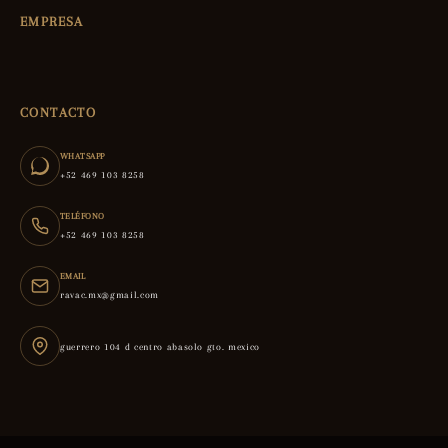
EMPRESA
CONTACTO
WHATSAPP
+52 469 103 8258
TELÉFONO
+52 469 103 8258
EMAIL
ravac.mx@gmail.com
guerrero 104 d centro abasolo gto. mexico