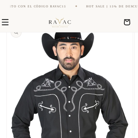
ENTO CON EL CÓDIGO RAVAC15
✦
HOT SALE | 15% DE DESCUENT
Ir
Ir
directamente
Carrito
directamente
al contenido
a la
información
del producto