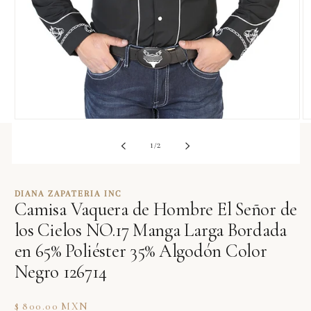
Abrir
Ab
elemento
e
multimedia
m
de
1
/
2
1
2
en
e
una
u
ventana
v
DIANA ZAPATERIA INC
modal
m
Camisa Vaquera de Hombre El Señor de
los Cielos NO.17 Manga Larga Bordada
en 65% Poliéster 35% Algodón Color
Negro 126714
Precio
$ 800.00 MXN