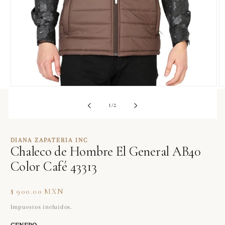
Abrir
Ab
elemento
e
multimedia
m
de
1
/
2
1
2
en
e
una
u
ventana
v
DIANA ZAPATERIA INC
modal
m
Chaleco de Hombre El General AB40
Color Café 43313
Precio
$ 900.00 MXN
habitual
Impuestos incluidos.