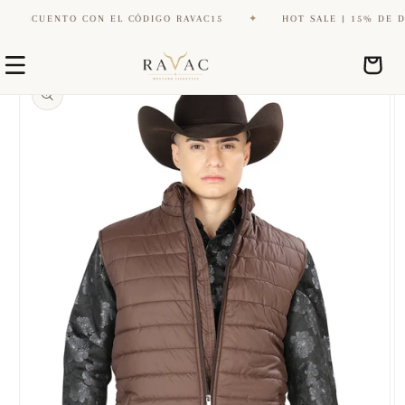
ESCUENTO CON EL CÓDIGO RAVAC15
✦
HOT SALE | 15% DE DESC
Ir
Ir
directamente
Carrito
directamente
al contenido
a la
información
del producto