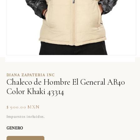
Abrir
elemento
multimedia
1
DIANA ZAPATERIA INC
en
Chaleco de Hombre El General AB40
una
ventana
Color Khaki 43314
modal
Precio
$ 900.00 MXN
habitual
Impuestos incluidos.
GENERO