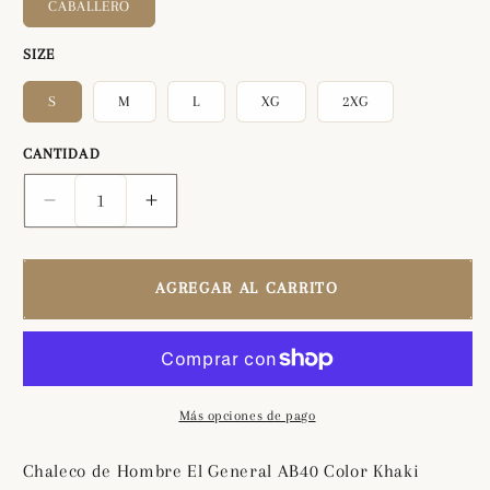
CABALLERO
SIZE
S
M
L
XG
2XG
CANTIDAD
Reducir
Aumentar
cantidad
cantidad
para
para
Chaleco
Chaleco
AGREGAR AL CARRITO
de
de
Hombre
Hombre
El
El
General
General
AB40
AB40
Más opciones de pago
Color
Color
Khaki
Khaki
Chaleco de Hombre El General AB40 Color Khaki
43314
43314