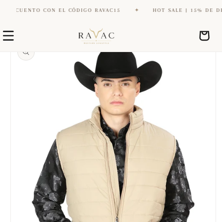
ESCUENTO CON EL CÓDIGO RAVAC15
✦
HOT SALE | 15% DE DES
Ir
Ir
directamente
Carrito
directamente
al contenido
a la
información
del producto