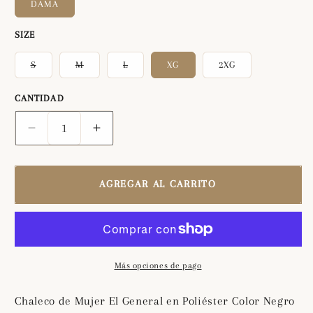
DAMA
SIZE
Variante
Variante
Variante
S
M
L
XG
2XG
agotada
agotada
agotada
o
o
o
no
no
no
CANTIDAD
disponible
disponible
disponible
Reducir
Aumentar
cantidad
cantidad
para
para
Chaleco
Chaleco
AGREGAR AL CARRITO
de
de
Mujer
Mujer
El
El
General
General
en
en
Más opciones de pago
Poliéster
Poliéster
Color
Color
Chaleco de Mujer El General en Poliéster Color Negro
Negro
Negro