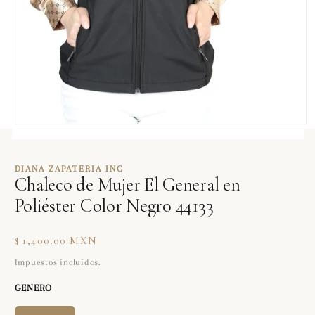
Abrir
elemento
multimedia
1
DIANA ZAPATERIA INC
en
Chaleco de Mujer El General en
una
ventana
Poliéster Color Negro 44133
modal
Precio
$ 1,400.00 MXN
habitual
Impuestos incluidos.
GENERO