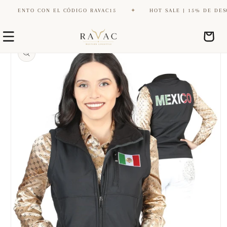
CUENTO CON EL CÓDIGO RAVAC15
✦
HOT SALE | 15% DE DESCUE
Ir
Ir
directamente
Carrito
directamente
al contenido
a la
información
del producto