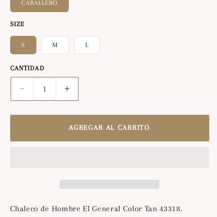
CABALLERO
SIZE
S
M
L
CANTIDAD
Reducir
Aumentar
cantidad
cantidad
para
para
Chaleco
Chaleco
AGREGAR AL CARRITO
de
de
Hombre
Hombre
El
El
General
General
Color
Color
Tan
Tan
43318
43318
Chaleco de Hombre El General Color Tan 43318.