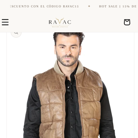
DESCUENTO CON EL CÓDIGO RAVAC15
✦
HOT SALE | 15% DE DE
Ir
Ir
directamente
Carrito
directamente
al contenido
a la
información
del producto