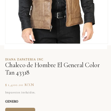
Abrir
elemento
multimedia
1
DIANA ZAPATERIA INC
en
Chaleco de Hombre El General Color
una
ventana
Tan 43318
modal
Precio
$ 1,400.00 MXN
habitual
Impuestos incluidos.
GENERO