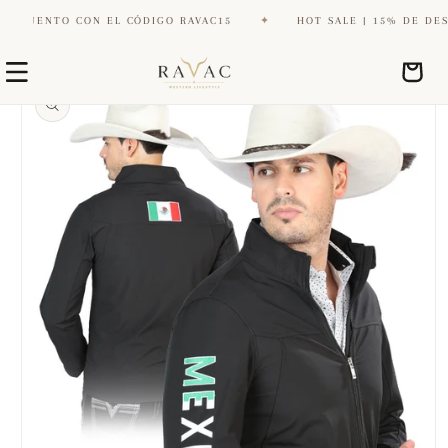
SCUENTO CON EL CÓDIGO RAVAC15
✦
HOT SALE | 15% DE DESCU
Ir
Ir
directamente
Carrito
directamente
al contenido
a la
información
del producto