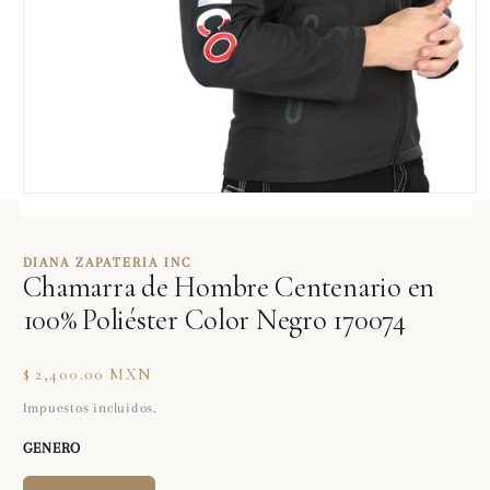
Abrir
elemento
multimedia
1
DIANA ZAPATERIA INC
en
Chamarra de Hombre Centenario en
una
ventana
100% Poliéster Color Negro 170074
modal
Precio
$ 2,400.00 MXN
habitual
Impuestos incluidos.
GENERO