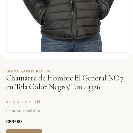
Abrir
elemento
multimedia
1
DIANA ZAPATERIA INC
en
Chamarra de Hombre El General NO.7
una
ventana
en Tela Color Negro/Tan 43326
modal
Precio
$ 1,500.00 MXN
habitual
Impuestos incluidos.
GENERO