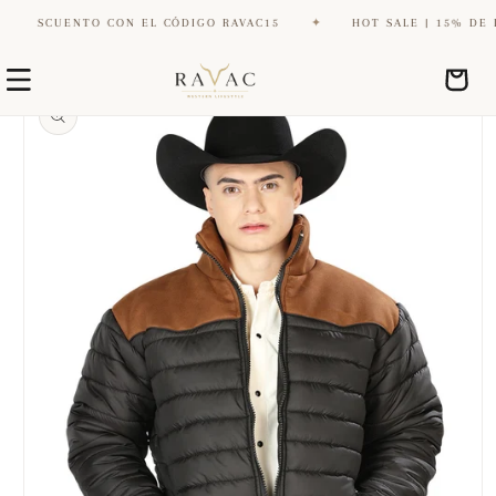
DESCUENTO CON EL CÓDIGO RAVAC15
✦
HOT SALE | 15% DE DES
Ir
Ir
directamente
Carrito
directamente
al contenido
a la
información
del producto