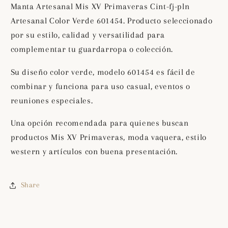
pln
pln
Manta Artesanal Mis XV Primaveras Cint-fj-pln
Artesanal
Artesanal
Artesanal Color Verde 601454. Producto seleccionado
Color
Color
por su estilo, calidad y versatilidad para
Verde
Verde
601454
601454
complementar tu guardarropa o colección.
Su diseño color verde, modelo 601454 es fácil de
combinar y funciona para uso casual, eventos o
reuniones especiales.
Una opción recomendada para quienes buscan
productos Mis XV Primaveras, moda vaquera, estilo
western y artículos con buena presentación.
Share