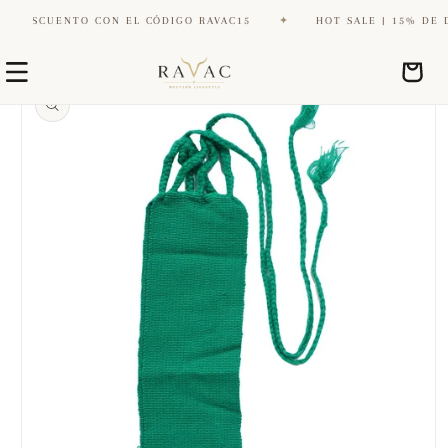
DESCUENTO CON EL CÓDIGO RAVAC15
✦
HOT SALE | 15% DE DES
Ir
Ir
directamente
Carrito
directamente
al contenido
a la
información
del producto