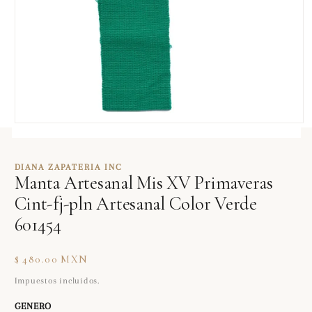
Abrir
elemento
multimedia
1
DIANA ZAPATERIA INC
en
Manta Artesanal Mis XV Primaveras
una
ventana
Cint-fj-pln Artesanal Color Verde
modal
601454
Precio
$ 480.00 MXN
habitual
Impuestos incluidos.
GENERO