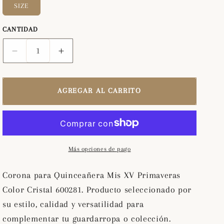
SIZE
CANTIDAD
Reducir
Aumentar
cantidad
cantidad
para
para
Corona
Corona
AGREGAR AL CARRITO
para
para
Quinceañera
Quinceañera
Mis
Mis
XV
XV
Primaveras
Primaveras
Más opciones de pago
Color
Color
Cristal
Cristal
Corona para Quinceañera Mis XV Primaveras
600281
600281
Color Cristal 600281. Producto seleccionado por
su estilo, calidad y versatilidad para
complementar tu guardarropa o colección.