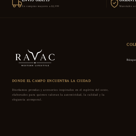
ENVÍO GRATIS
GARANTÍ
En compras mayores a $2,999
Materiales s
COL
Búsqu
DONDE EL CAMPO ENCUENTRA LA CIUDAD
Diseñamos prendas y accesorios inspirados en el espíritu del oeste,
elaborados para quienes valoran la autenticidad, la calidad y la
elegancia atemporal.