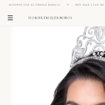
NTO CON EL CÓDIGO RAVAC15
✦
HOT SALE | 15% DE DESCUENTO
Ir
Ir
directamente
HOMBRE
MUJER
NIÑOS
directamente
al contenido
a la
información
del producto