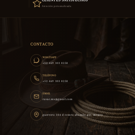
CLIENTES SATISFECHOS
Atención personalizada
CONTACTO
WHATSAPP
+52 469 103 8258
TELÉFONO
+52 469 103 8258
EMAIL
ravac.mx@gmail.com
guerrero 104 d centro abasolo gto. mexico