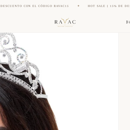
 CON EL CÓDIGO RAVAC15
✦
HOT SALE | 15% DE DESCUENTO C
B