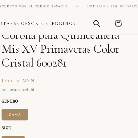
ON EL CÓDIGO RAVAC15
✦
HOT SALE | 15% DE DESCUENTO CON 
Carrito
OTAS
ACCESORIOS
LEGGINGS
DIANA ZAPATERIA INC
Corona para Quinceañera
Mis XV Primaveras Color
Cristal 600281
Precio
$ 600.00 MXN
habitual
Impuestos incluidos.
GENERO
DAMA
SIZE