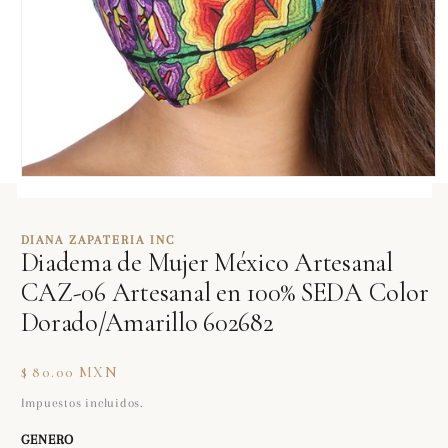
Abrir
elemento
multimedia
1
DIANA ZAPATERIA INC
en
Diadema de Mujer México Artesanal
una
ventana
CAZ-06 Artesanal en 100% SEDA Color
modal
Dorado/Amarillo 602682
Precio
$ 80.00 MXN
habitual
Impuestos incluidos.
GENERO