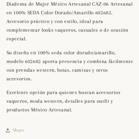
Artesanal
Artesanal
Diadema de Mujer México Artesanal CAZ-06 Artesanal
en
en
en 100% SEDA Color Dorado/Amarillo 602682.
100%
100%
Accesorio práctico y con estilo, ideal para
SEDA
SEDA
Color
Color
complementar looks vaqueros, casuales o de ocasión
Dorado/Amarillo
Dorado/Amarillo
especial.
602682
602682
Su diseño en 100% seda color dorado/amarillo,
modelo 602682 aporta presencia y combina fácilmente
con prendas western, botas, camisas y otros
accesorios.
Excelente opción para quienes buscan accesorios
vaqueros, moda western, detalles para outfit y
productos México Artesanal.
Share