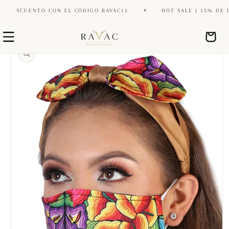
ESCUENTO CON EL CÓDIGO RAVAC15
✦
HOT SALE | 15% DE DES
Ir
Ir
directamente
Carrito
directamente
al contenido
a la
información
del producto