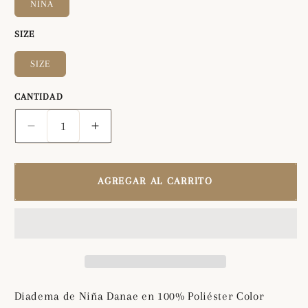
NIÑA
SIZE
SIZE
CANTIDAD
Reducir
Aumentar
cantidad
cantidad
para
para
Diadema
Diadema
AGREGAR AL CARRITO
de
de
Niña
Niña
Danae
Danae
en
en
100%
100%
Poliéster
Poliéster
Color
Color
Diadema de Niña Danae en 100% Poliéster Color
Blanco
Blanco