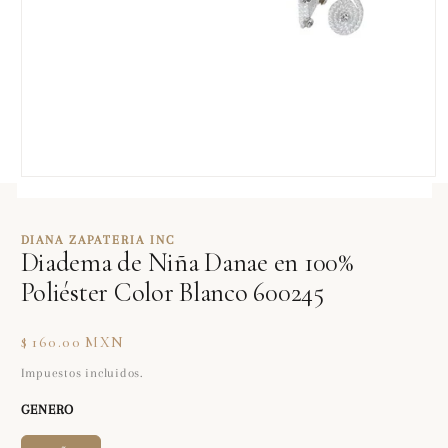
Abrir
elemento
multimedia
1
DIANA ZAPATERIA INC
en
Diadema de Niña Danae en 100%
una
ventana
Poliéster Color Blanco 600245
modal
Precio
$ 160.00 MXN
habitual
Impuestos incluidos.
GENERO