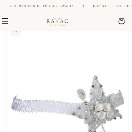
DESCUENTO CON EL CÓDIGO RAVAC15
✦
HOT SALE | 15% DE DE
Ir
Ir
directamente
Carrito
directamente
al contenido
a la
información
del producto