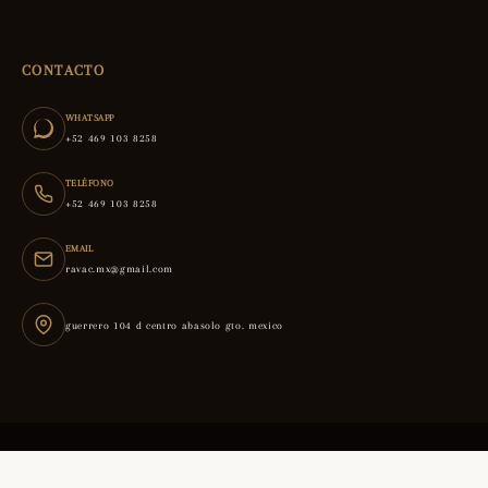
CONTACTO
WHATSAPP
+52 469 103 8258
TELÉFONO
+52 469 103 8258
EMAIL
ravac.mx@gmail.com
guerrero 104 d centro abasolo gto. mexico
© 2026 RAVAC. Todos los derechos reservados.
|
Política de privacidad