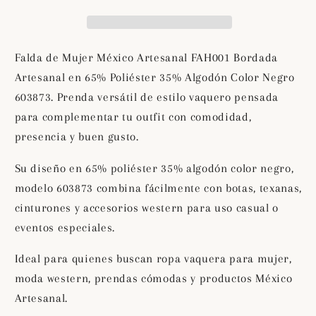
Artesanal
Artesanal
FAH001
FAH001
Bordada
Bordada
Artesanal
Artesanal
Falda de Mujer México Artesanal FAH001 Bordada
en
en
Artesanal en 65% Poliéster 35% Algodón Color Negro
65%
65%
603873. Prenda versátil de estilo vaquero pensada
Poliéster
Poliéster
35%
35%
para complementar tu outfit con comodidad,
Algodón
Algodón
presencia y buen gusto.
Color
Color
Negro
Negro
Su diseño en 65% poliéster 35% algodón color negro,
603873
603873
modelo 603873 combina fácilmente con botas, texanas,
cinturones y accesorios western para uso casual o
eventos especiales.
Ideal para quienes buscan ropa vaquera para mujer,
moda western, prendas cómodas y productos México
Artesanal.