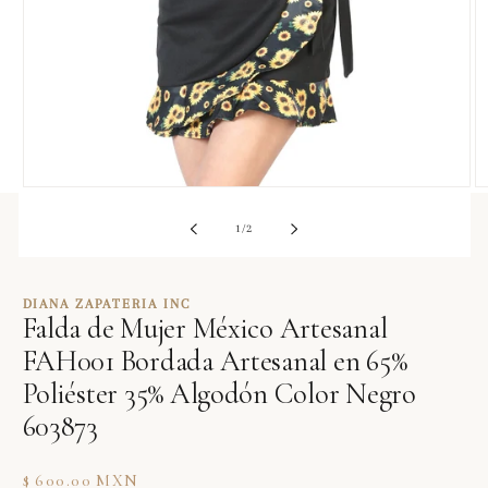
Abrir
Ab
elemento
e
multimedia
m
de
1
/
2
1
2
en
e
una
u
ventana
v
DIANA ZAPATERIA INC
modal
m
Falda de Mujer México Artesanal
FAH001 Bordada Artesanal en 65%
Poliéster 35% Algodón Color Negro
603873
Precio
$ 600.00 MXN