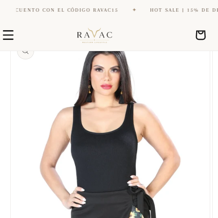
SCUENTO CON EL CÓDIGO RAVAC15
✦
HOT SALE | 15% DE DESC
Ir
Ir
directamente
Carrito
directamente
al contenido
a la
información
del producto