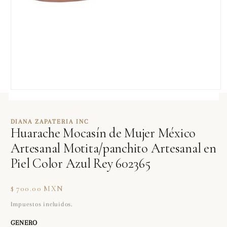
Abrir
elemento
multimedia
1
DIANA ZAPATERIA INC
en
Huarache Mocasín de Mujer México
una
ventana
Artesanal Motita/panchito Artesanal en
modal
Piel Color Azul Rey 602365
Precio
$ 700.00 MXN
habitual
Impuestos incluidos.
GENERO