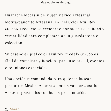
Artesanal
Artesanal
Más opciones de pago
Motita/panchito
Motita/panchito
Artesanal
Artesanal
Huarache Mocasín de Mujer México Artesanal
en
en
Motita/panchito Artesanal en Piel Color Azul Rey
Piel
Piel
602365. Producto seleccionado por su estilo, calidad y
Color
Color
Azul
Azul
versatilidad para complementar tu guardarropa o
Rey
Rey
colección.
602365
602365
Su diseño en piel color azul rey, modelo 602365 es
fácil de combinar y funciona para uso casual, eventos
o reuniones especiales.
Una opción recomendada para quienes buscan
productos México Artesanal, moda vaquera, estilo
western y artículos con buena presentación.
Share