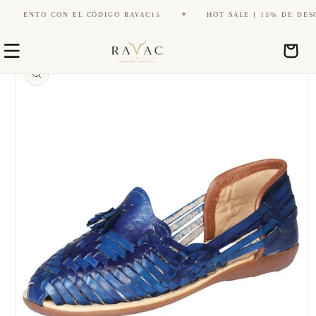
CUENTO CON EL CÓDIGO RAVAC15
✦
HOT SALE | 15% DE DESCUE
Ir
Ir
directamente
Carrito
directamente
al contenido
a la
información
del producto