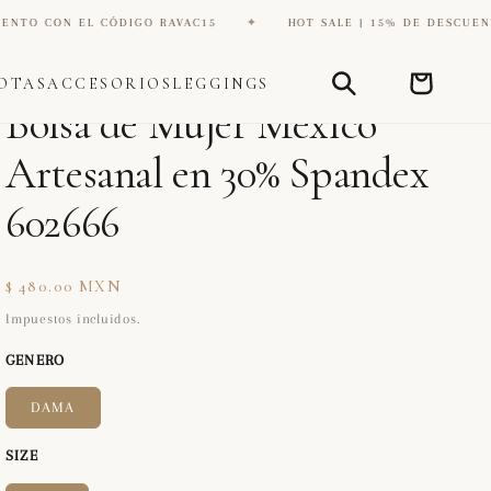
EL CÓDIGO RAVAC15
✦
HOT SALE | 15% DE DESCUENTO CON EL 
Carrito
OTAS
ACCESORIOS
LEGGINGS
DIANA ZAPATERIA INC
Bolsa de Mujer México
Artesanal en 30% Spandex
602666
Precio
$ 480.00 MXN
habitual
Impuestos incluidos.
GENERO
DAMA
SIZE