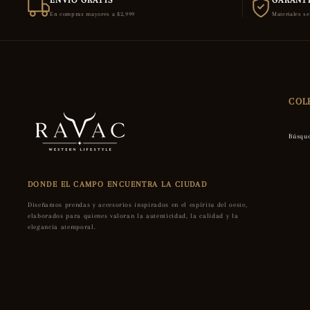
ENVÍO GRATIS
GARANTÍ
En compras mayores a $2,999
Materiales s
COL
Búsqu
DONDE EL CAMPO ENCUENTRA LA CIUDAD
Diseñamos prendas y accesorios inspirados en el espíritu del oeste,
elaborados para quienes valoran la autenticidad, la calidad y la
elegancia atemporal.