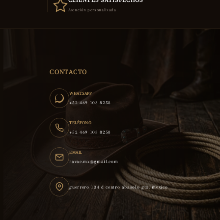
CLIENTES SATISFECHOS
Atención personalizada
CONTACTO
WHATSAPP
+52 469 103 8258
TELÉFONO
+52 469 103 8258
EMAIL
ravac.mx@gmail.com
guerrero 104 d centro abasolo gto. mexico