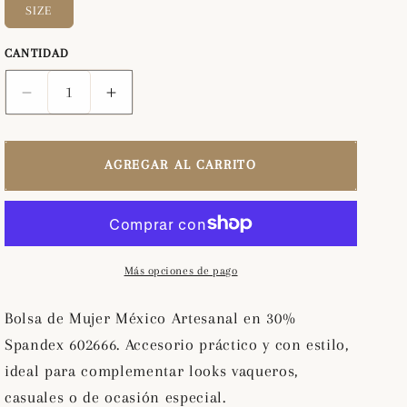
SIZE
CANTIDAD
Reducir
Aumentar
cantidad
cantidad
para
para
Bolsa
Bolsa
AGREGAR AL CARRITO
de
de
Mujer
Mujer
México
México
Artesanal
Artesanal
en
en
Más opciones de pago
30%
30%
Spandex
Spandex
Bolsa de Mujer México Artesanal en 30%
602666
602666
Spandex 602666. Accesorio práctico y con estilo,
ideal para complementar looks vaqueros,
casuales o de ocasión especial.