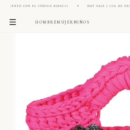
 CON EL CÓDIGO RAVAC15
✦
HOT SALE | 15% DE DESCUENTO CO
Ir
Ir
directamente
HOMBRE
MUJER
NIÑOS
directamente
al contenido
a la
información
del producto