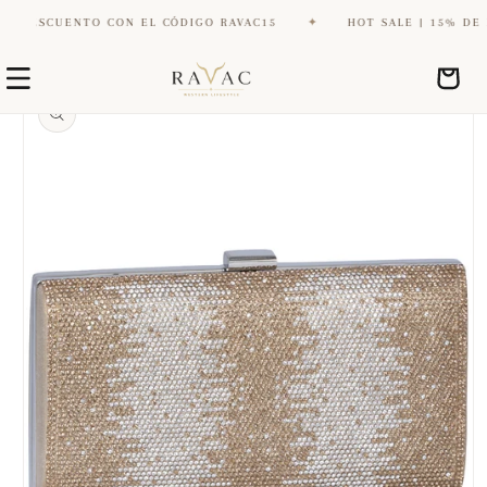
DESCUENTO CON EL CÓDIGO RAVAC15
✦
HOT SALE | 15% DE DE
Ir
Ir
directamente
Carrito
directamente
al contenido
a la
información
del producto