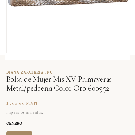
Abrir
elemento
multimedia
1
DIANA ZAPATERIA INC
en
Bolsa de Mujer Mis XV Primaveras
una
ventana
Metal/pedreria Color Oro 600952
modal
Precio
$ 200.00 MXN
habitual
Impuestos incluidos.
GENERO