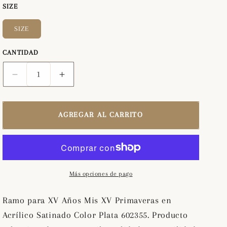
SIZE
SIZE
CANTIDAD
Reducir
Aumentar
cantidad
cantidad
para
para
Ramo
Ramo
AGREGAR AL CARRITO
para
para
XV
XV
Años
Años
Mis
Mis
XV
XV
Más opciones de pago
Primaveras
Primaveras
en
en
Ramo para XV Años Mis XV Primaveras en
Acrílico
Acrílico
Acrílico Satinado Color Plata 602355. Producto
Satinado
Satinado