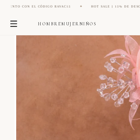
EL CÓDIGO RAVAC15
✦
HOT SALE | 15% DE DESCUENTO CON EL 
Ir
Ir
directamente
HOMBRE
MUJER
NIÑOS
directamente
al contenido
a la
información
del producto