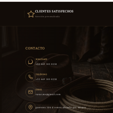
CLIENTES SATISFECHOS
Atención personalizada
CONTACTO
WHATSAPP
+52 469 103 8258
TELÉFONO
+52 469 103 8258
EMAIL
ravac.mx@gmail.com
guerrero 104 d centro abasolo gto. mexico