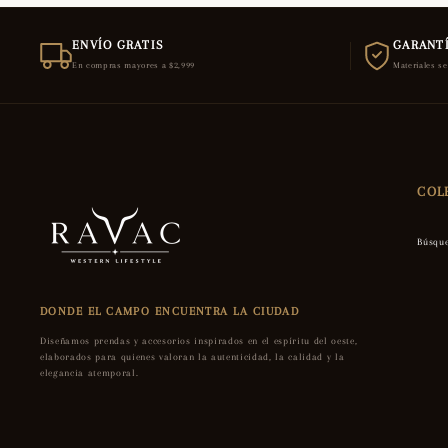
ENVÍO GRATIS
GARANTÍ
En compras mayores a $2,999
Materiales s
COL
Búsqu
DONDE EL CAMPO ENCUENTRA LA CIUDAD
Diseñamos prendas y accesorios inspirados en el espíritu del oeste,
elaborados para quienes valoran la autenticidad, la calidad y la
elegancia atemporal.