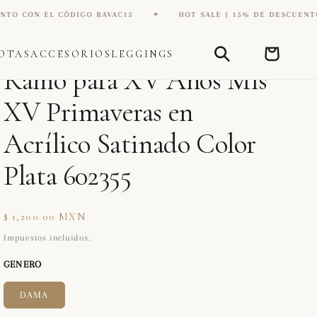
IGO RAVAC15
✦
HOT SALE | 15% DE DESCUENTO CON EL CÓDIG
Carrito
OTAS
ACCESORIOS
LEGGINGS
DIANA ZAPATERIA INC
Ramo para XV Años Mis
XV Primaveras en
Acrílico Satinado Color
Plata 602355
Precio
$ 1,200.00 MXN
habitual
Impuestos incluidos.
GENERO
DAMA