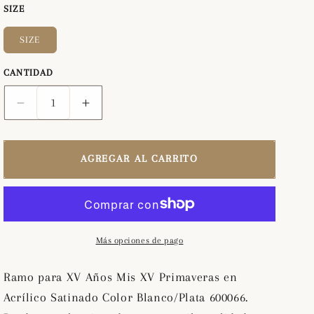
SIZE
SIZE
CANTIDAD
Reducir
Aumentar
cantidad
cantidad
para
para
Ramo
Ramo
AGREGAR AL CARRITO
para
para
XV
XV
Años
Años
Mis
Mis
XV
XV
Más opciones de pago
Primaveras
Primaveras
en
en
Ramo para XV Años Mis XV Primaveras en
Acrílico
Acrílico
Acrílico Satinado Color Blanco/Plata 600066.
Satinado
Satinado