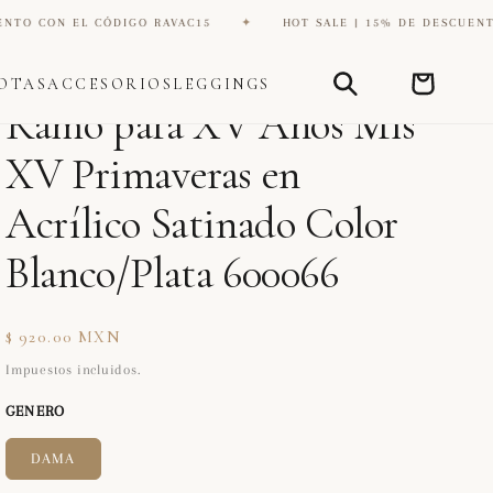
DIGO RAVAC15
✦
HOT SALE | 15% DE DESCUENTO CON EL CÓDIG
Carrito
OTAS
ACCESORIOS
LEGGINGS
DIANA ZAPATERIA INC
Ramo para XV Años Mis
XV Primaveras en
Acrílico Satinado Color
Blanco/Plata 600066
Precio
$ 920.00 MXN
habitual
Impuestos incluidos.
GENERO
DAMA