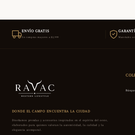
ENVÍO GRATIS
GARANTÍ
En compras mayores a $2,999
Materiales s
COL
Búsqu
DONDE EL CAMPO ENCUENTRA LA CIUDAD
Diseñamos prendas y accesorios inspirados en el espíritu del oeste,
elaborados para quienes valoran la autenticidad, la calidad y la
elegancia atemporal.