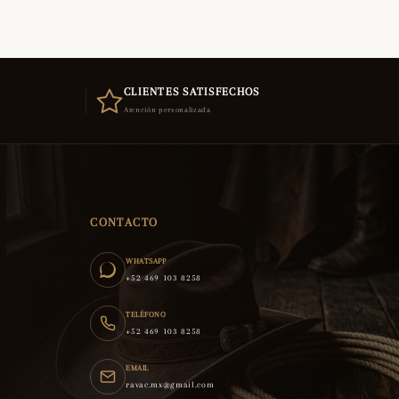
CLIENTES SATISFECHOS
Atención personalizada
CONTACTO
WHATSAPP
+52 469 103 8258
TELÉFONO
+52 469 103 8258
EMAIL
ravac.mx@gmail.com