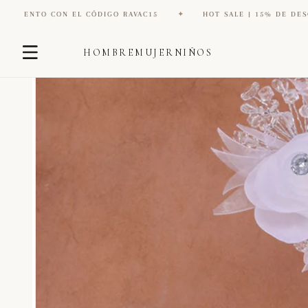
EL CÓDIGO RAVAC15
✦
HOT SALE | 15% DE DESCUENTO CON EL
Ir
Ir
directamente
HOMBRE
MUJER
NIÑOS
directamente
al contenido
a la
información
del producto