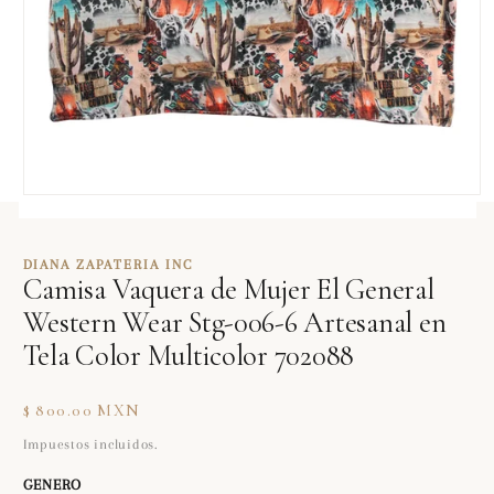
Abrir
elemento
multimedia
1
DIANA ZAPATERIA INC
en
Camisa Vaquera de Mujer El General
una
ventana
Western Wear Stg-006-6 Artesanal en
modal
Tela Color Multicolor 702088
Precio
$ 800.00 MXN
habitual
Impuestos incluidos.
GENERO