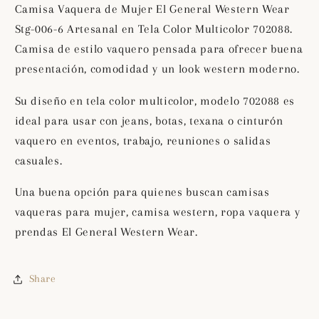
Wear
Wear
Camisa Vaquera de Mujer El General Western Wear
Stg-
Stg-
Stg-006-6 Artesanal en Tela Color Multicolor 702088.
006-
006-
Camisa de estilo vaquero pensada para ofrecer buena
6
6
Artesanal
Artesanal
presentación, comodidad y un look western moderno.
en
en
Tela
Tela
Su diseño en tela color multicolor, modelo 702088 es
Color
Color
ideal para usar con jeans, botas, texana o cinturón
Multicolor
Multicolor
vaquero en eventos, trabajo, reuniones o salidas
702088
702088
casuales.
Una buena opción para quienes buscan camisas
vaqueras para mujer, camisa western, ropa vaquera y
prendas El General Western Wear.
Share