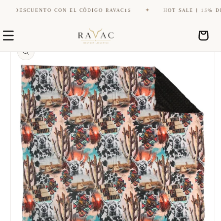
E DESCUENTO CON EL CÓDIGO RAVAC15
✦
HOT SALE | 15% DE D
Ir
Ir
directamente
Carrito
directamente
al contenido
a la
información
del producto