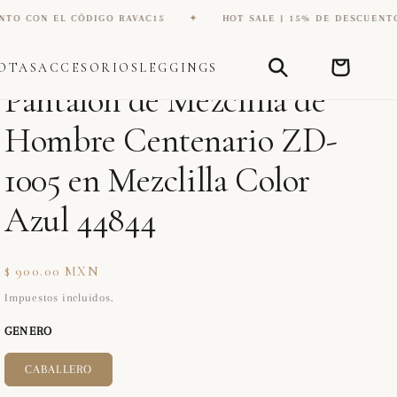
 EL CÓDIGO RAVAC15
✦
HOT SALE | 15% DE DESCUENTO CON E
Carrito
OTAS
ACCESORIOS
LEGGINGS
DIANA ZAPATERIA INC
Pantalón de Mezclilla de
Hombre Centenario ZD-
1005 en Mezclilla Color
Azul 44844
Precio
$ 900.00 MXN
habitual
Impuestos incluidos.
GENERO
CABALLERO