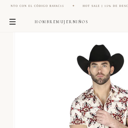
O CON EL CÓDIGO RAVAC15
✦
HOT SALE | 15% DE DESCUENTO 
Ir
Ir
directamente
HOMBRE
MUJER
NIÑOS
directamente
al contenido
a la
información
del producto