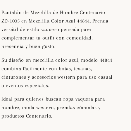
ZD-
ZD-
1005
1005
Pantalón de Mezclilla de Hombre Centenario
en
en
ZD-1005 en Mezclilla Color Azul 44844. Prenda
Mezclilla
Mezclilla
versátil de estilo vaquero pensada para
Color
Color
Azul
Azul
complementar tu outfit con comodidad,
44844
44844
presencia y buen gusto.
Su diseño en mezclilla color azul, modelo 44844
combina fácilmente con botas, texanas,
cinturones y accesorios western para uso casual
o eventos especiales.
Ideal para quienes buscan ropa vaquera para
hombre, moda western, prendas cómodas y
productos Centenario.