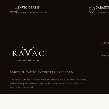
ENVÍO GRATIS
GARANTÍ
En compras mayores a $2,999
Materiales s
COL
Búsqu
DONDE EL CAMPO ENCUENTRA LA CIUDAD
Diseñamos prendas y accesorios inspirados en el espíritu del oeste,
elaborados para quienes valoran la autenticidad, la calidad y la
elegancia atemporal.