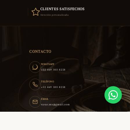
CLIENTES SATISFECHOS
Atención personalizada
CONTACTO
WHATSAPP
+52 469 103 8258
TELÉFONO
+52 469 103 8258
EMAIL
ravac.mx@gmail.com
guerrero 104 d centro abasolo gto. mexico