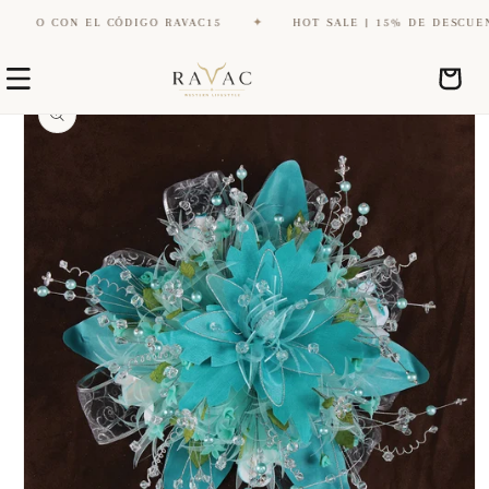
TO CON EL CÓDIGO RAVAC15
✦
HOT SALE | 15% DE DESCUENTO
Ir
Ir
directamente
Carrito
directamente
al contenido
a la
información
del producto