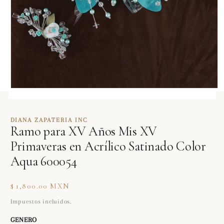
Abrir
elemento
multimedia
1
DIANA ZAPATERIA INC
en
Ramo para XV Años Mis XV
una
ventana
Primaveras en Acrílico Satinado Color
modal
Aqua 600054
Precio
$ 1,800.00 MXN
habitual
Impuestos incluidos.
GENERO