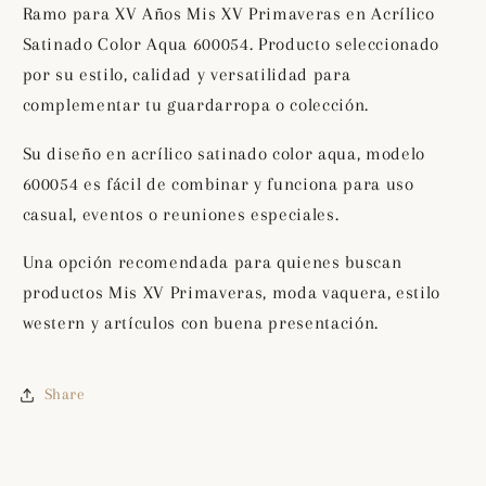
en
en
Ramo para XV Años Mis XV Primaveras en Acrílico
Acrílico
Acrílico
Satinado Color Aqua 600054. Producto seleccionado
Satinado
Satinado
por su estilo, calidad y versatilidad para
Color
Color
Aqua
Aqua
complementar tu guardarropa o colección.
600054
600054
Su diseño en acrílico satinado color aqua, modelo
600054 es fácil de combinar y funciona para uso
casual, eventos o reuniones especiales.
Una opción recomendada para quienes buscan
productos Mis XV Primaveras, moda vaquera, estilo
western y artículos con buena presentación.
Share