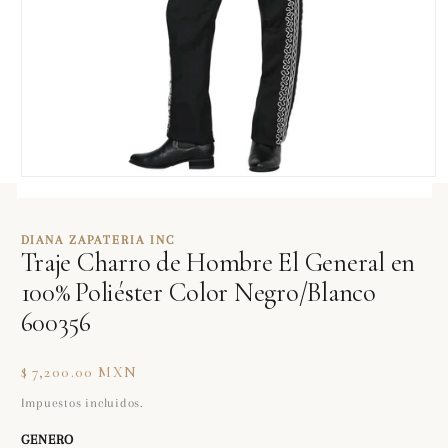
Abrir
elemento
multimedia
1
DIANA ZAPATERIA INC
en
Traje Charro de Hombre El General en
una
ventana
100% Poliéster Color Negro/Blanco
modal
600356
Precio
$ 7,200.00 MXN
habitual
Impuestos incluidos.
GENERO