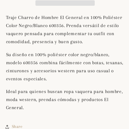
General
General
en
en
100%
100%
Traje Charro de Hombre El General en 100% Poliéster
Poliéster
Poliéster
Color Negro/Blanco 600356. Prenda versátil de estilo
Color
Color
vaquero pensada para complementar tu outfit con
Negro/Blanco
Negro/Blanco
600356
600356
comodidad, presencia y buen gusto.
Su diseño en 100% poliéster color negro/blanco,
modelo 600356 combina fácilmente con botas, texanas,
cinturones y accesorios western para uso casual o
eventos especiales.
Ideal para quienes buscan ropa vaquera para hombre,
moda western, prendas cómodas y productos El
General.
Share