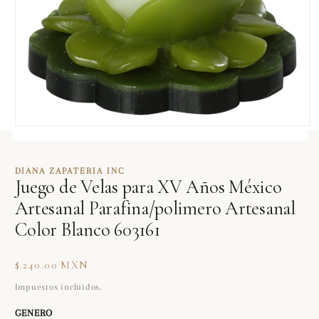
Abrir
elemento
multimedia
1
DIANA ZAPATERIA INC
en
Juego de Velas para XV Años México
una
ventana
Artesanal Parafina/polimero Artesanal
modal
Color Blanco 603161
Precio
$ 240.00 MXN
habitual
Impuestos incluidos.
GENERO