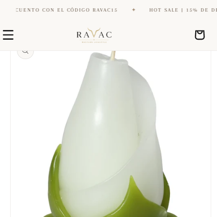
ESCUENTO CON EL CÓDIGO RAVAC15
✦
HOT SALE | 15% DE DESC
Ir
Ir
directamente
Carrito
directamente
al contenido
a la
información
del producto