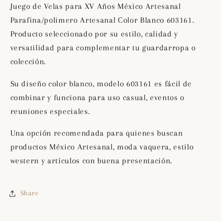
Artesanal
Artesanal
Juego de Velas para XV Años México Artesanal
Parafina/polimero
Parafina/polimero
Parafina/polimero Artesanal Color Blanco 603161.
Artesanal
Artesanal
Producto seleccionado por su estilo, calidad y
Color
Color
Blanco
Blanco
versatilidad para complementar tu guardarropa o
603161
603161
colección.
Su diseño color blanco, modelo 603161 es fácil de
combinar y funciona para uso casual, eventos o
reuniones especiales.
Una opción recomendada para quienes buscan
productos México Artesanal, moda vaquera, estilo
western y artículos con buena presentación.
Share