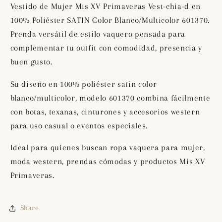
chia-
chia-
Vestido de Mujer Mis XV Primaveras Vest-chia-d en
d
d
100% Poliéster SATIN Color Blanco/Multicolor 601370.
en
en
Prenda versátil de estilo vaquero pensada para
100%
100%
Poliéster
Poliéster
complementar tu outfit con comodidad, presencia y
SATIN
SATIN
buen gusto.
Color
Color
Blanco/Multicolor
Blanco/Multicolor
Su diseño en 100% poliéster satin color
601370
601370
blanco/multicolor, modelo 601370 combina fácilmente
con botas, texanas, cinturones y accesorios western
para uso casual o eventos especiales.
Ideal para quienes buscan ropa vaquera para mujer,
moda western, prendas cómodas y productos Mis XV
Primaveras.
Share