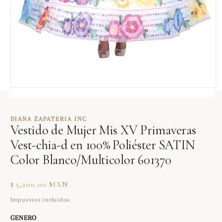
Abrir
elemento
multimedia
1
DIANA ZAPATERIA INC
en
Vestido de Mujer Mis XV Primaveras
una
ventana
Vest-chia-d en 100% Poliéster SATIN
modal
Color Blanco/Multicolor 601370
Precio
$ 5,200.00 MXN
habitual
Impuestos incluidos.
GENERO